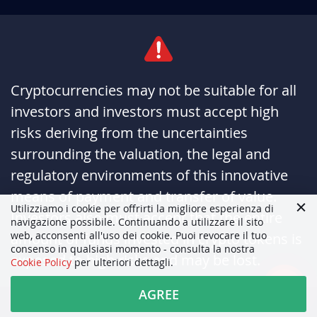
Cryptocurrencies may not be suitable for all
investors and investors must accept high
risks deriving from the uncertainties
surrounding the valuation, the legal and
regulatory environments of this innovative
means of payment and transfer of value.
Utilizziamo i cookie per offrirti la migliore esperienza di
Investors also must accept that the entire
navigazione possibile. Continuando a utilizzare il sito
web, acconsenti all'uso dei cookie. Puoi revocare il tuo
amount of funds invested in crypto tokens is
consenso in qualsiasi momento - consulta la nostra
exposed to high risks and may be lost.
Cookie Policy
per ulteriori dettagli.
AGREE