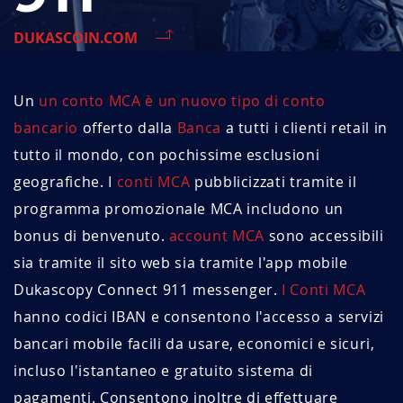
DUKASCOIN.COM
Un
un conto MCA è un nuovo tipo di conto
bancario
offerto dalla
Banca
a tutti i clienti retail in
tutto il mondo, con pochissime esclusioni
geografiche. I
conti MCA
pubblicizzati tramite il
programma promozionale MCA includono un
bonus di benvenuto.
account MCA
sono accessibili
sia tramite il sito web sia tramite l'app mobile
Dukascopy Connect 911 messenger.
I Conti MCA
hanno codici IBAN e consentono l'accesso a servizi
bancari mobile facili da usare, economici e sicuri,
incluso l'istantaneo e gratuito sistema di
pagamenti. Consentono inoltre di effettuare