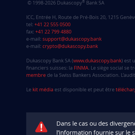
®
© 1998-2026 Dukascopy
Bank SA
ICC, Entrée H, Route de Pré-Bois 20, 1215 Genèv
tel:
+41 22 555 0500
fax:
+41 22 799 4880
e-mail:
support@dukascopy.bank
e-mail:
crypto@dukascopy.bank
Dukascopy Bank SA (
www.dukascopy.bank
) est
financiers suisses: la
FINMA
. Le siège social se
membre
de la Swiss Bankers Association. L’aud
Le
kit média
est disponible et peut être
téléchar
Dans le cas ou des divergenc
l’information fournie sur le 