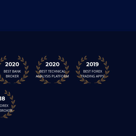
2020
2020
2019
BEST BANK
BEST TECHNICAL
BEST FOREX
BROKER
ANALYSIS PLATFORM
TRADING APPS
18
FOREX
 BROKER