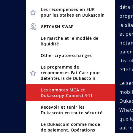
détai
Les récompenses en EUR
pour les stakes en Dukascoin
progr
le si
GETCA$H SWAP
et pe
Le marché et le modèle de
notam
liquidité
paiem
Other cryptoex­changes
distr
Le programme de
effet 
récompenses Fat Catz pour
détenteurs de Dukascoin
Le se
Les comptes MCA et
mobil
Dukascopy Connect 911
Dukas
Recevoir et tenir les
Whats
Dukascoin en toute sécurité
que l
Le Dukascoin comme mode
autre
de paiement. Opérations