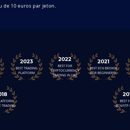
u de 10 euros par jeton.
2022
2023
2021
BEST FOR
BEST TRADING
BEST ECN BROKER
CRYPTOCURRENCY
PLATFORM
FOR BEGINNERS<
TRADING IN UAE
018
20
PLATFORM
BEST 
E TRADING
ECN/STP