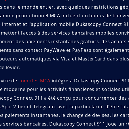
ls dans le monde entier, avec quelques restrictions gé
amme promotionnel MCA incluent un bonus de bienve
te internet et l'application mobile Dukascopy Connect
rmettent l’accès à des services bancaires mobiles conv
ment des paiements instantanés gratuits, des achats s
ents sans contact PayWave et PayPass sont également di
ibuteurs automatiques via Visa et MasterCard dans plus
de levier.
rvice de
comptes MCA
intégré à Dukascopy Connect 911
e moderne pour les activités financières et sociales u
copy Connect 911 a été conçu pour concurrencer des a
App, Viber et Telegram, avec la particularité d'être tot
es paiements instantanés, le change de devises, les car
s services bancaires. Dukascopy Connect 911 joue un rô