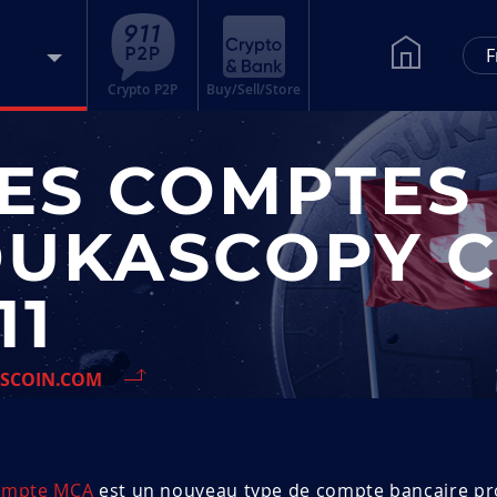
F
Crypto P2P
Buy/Sell/Store
ES COMPTES
UKASCOPY 
11
SCOIN.COM
ompte MCA
est un nouveau type de compte bancaire pr