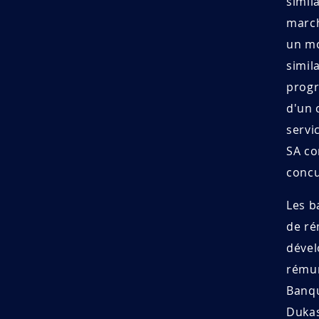
simil
march
un mo
simil
progr
d'un 
servi
SA co
concu
Les b
de ré
dével
rémun
Banqu
Dukas