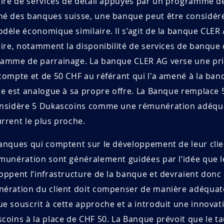
aire de services de détail appuyés par un programme de 
é des banques suisse, une banque peut être considér
dèle économique similaire. Il s’agit de la banque CLER
aire, notamment la disponibilité de services de banque 
amme de parrainage. La banque CLER AG verse une prim
compte et de 50 CHF au référant qui l'a amené à la ba
ce est analogue à sa propre offre. La Banque remplace
nsidère 5 Dukascoins comme une rémunération adéquat
rrent le plus proche.
anques qui comptent sur le développement de leur clien
munération sont généralement guidées par l’idée que le
oppent l’infrastructure de la banque et devraient donc
ération du client doit compenser de manière adéquate
e souscrit à cette approche et a introduit une innovati
coins à la place de CHF 50. La Banque prévoit que le t