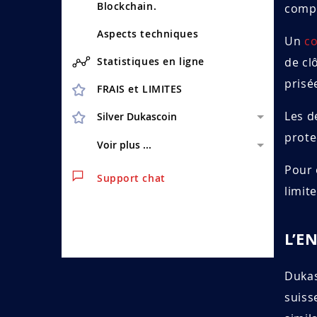
Blockchain.
comp
Aspects techniques
Un
co
Statistiques en ligne
de cl
prisée
FRAIS et LIMITES
Les d
Silver Dukascoin
prote
Voir plus ...
Pour 
Support chat
limit
L’E
Dukas
suiss