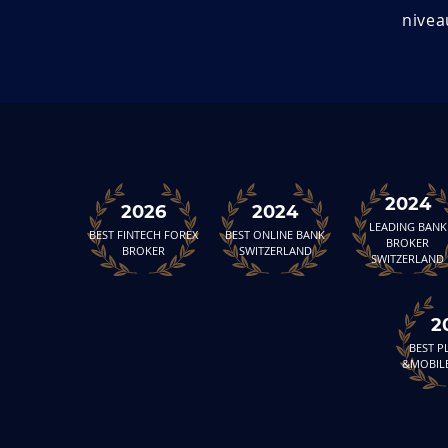
nivea
2024
2026
2024
LEADING BANK
BEST FINTECH FOREX
BEST ONLINE BANK
BROKER
BROKER
SWITZERLAND
SWITZERLAND
2
BEST 
&MOBIL