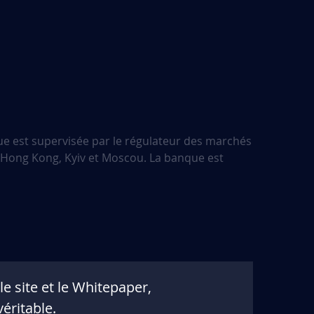
ue est supervisée par le régulateur des marchés
à Hong Kong, Kyiv et Moscou. La banque est
e site et le Whitepaper,
éritable.