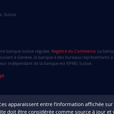
e, Suisse
 une banque suisse régulée.
Registre du Commerce
. La banq
 trouvant à Genève, la banque à des bureaux représentants 
iteur indépendant de la banque est KPMG Suisse.
gé.
es apparaissent entre l’information affichée sur l
site doit être considérée comme source à jour et v