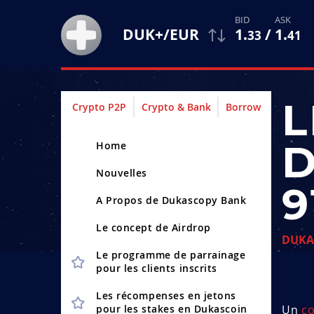
1
.
/
1
.
DUK+/EUR
33
41
L
Crypto P2P
Crypto & Bank
Borrow
D
Home
Nouvelles
9
A Propos de Dukascopy Bank
Le concept de Airdrop
DUKA
Le programme de parrainage
pour les clients inscrits
Les récompenses en jetons
pour les stakes en Dukascoin
Un
c