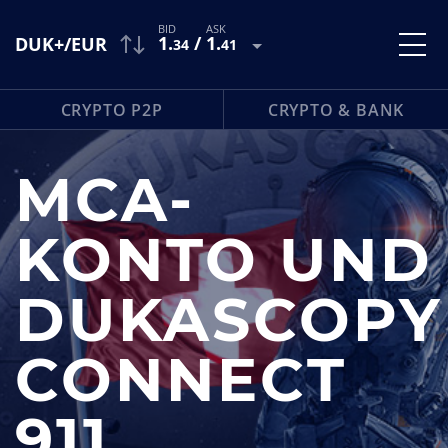
1
.
/
1
.
DUK+/EUR
34
41
CRYPTO P2P
CRYPTO & BANK
MCA-
KONTO UND
DUKASCOPY
CONNECT
911