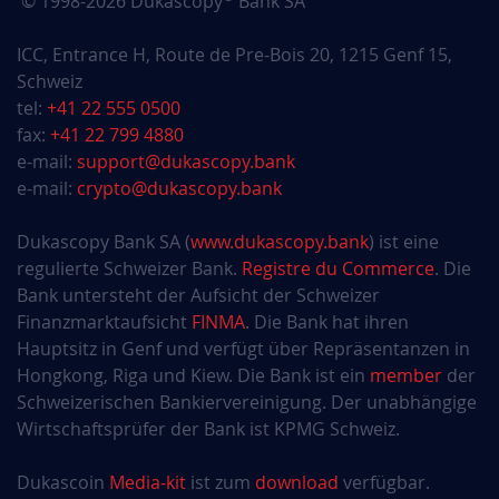
© 1998-2026 Dukascopy
Bank SA
ICC, Entrance H, Route de Pre-Bois 20, 1215 Genf 15,
Schweiz
tel:
+41 22 555 0500
fax:
+41 22 799 4880
e-mail:
support@dukascopy.bank
e-mail:
crypto@dukascopy.bank
Dukascopy Bank SA (
www.dukascopy.bank
) ist eine
regulierte Schweizer Bank.
Registre du Commerce
. Die
Bank untersteht der Aufsicht der Schweizer
Finanzmarktaufsicht
FINMA
. Die Bank hat ihren
Hauptsitz in Genf und verfügt über Repräsentanzen in
Hongkong, Riga und Kiew. Die Bank ist ein
member
der
Schweizerischen Bankiervereinigung. Der unabhängige
Wirtschaftsprüfer der Bank ist KPMG Schweiz.
Dukascoin
Media-kit
ist zum
download
verfügbar.