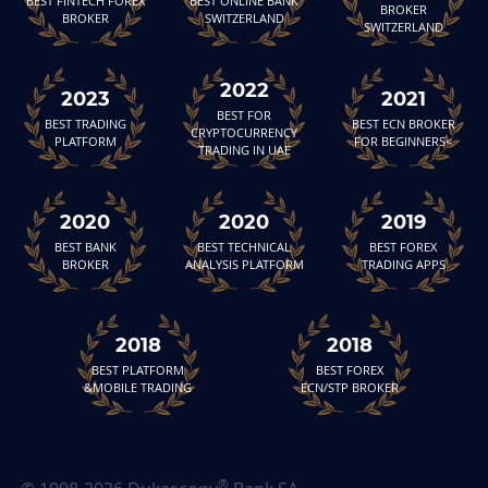
BEST FINTECH FOREX
BEST ONLINE BANK
BROKER
BROKER
SWITZERLAND
SWITZERLAND
2022
2023
2021
BEST FOR
BEST TRADING
BEST ECN BROKER
CRYPTOCURRENCY
PLATFORM
FOR BEGINNERS<
TRADING IN UAE
2020
2020
2019
BEST BANK
BEST TECHNICAL
BEST FOREX
BROKER
ANALYSIS PLATFORM
TRADING APPS
2018
2018
BEST PLATFORM
BEST FOREX
&MOBILE TRADING
ECN/STP BROKER
®