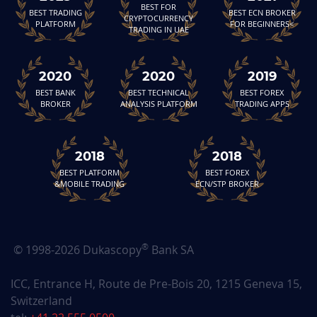
BEST FOR
BEST TRADING
BEST ECN BROKER
CRYPTOCURRENCY
PLATFORM
FOR BEGINNERS<
TRADING IN UAE
2020
2020
2019
BEST BANK
BEST TECHNICAL
BEST FOREX
BROKER
ANALYSIS PLATFORM
TRADING APPS
2018
2018
BEST PLATFORM
BEST FOREX
&MOBILE TRADING
ECN/STP BROKER
®
© 1998-2026 Dukascopy
Bank SA
ICC, Entrance H, Route de Pre-Bois 20, 1215 Geneva 15,
Switzerland