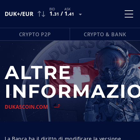
1
.
/
1
.
DUK+/EUR
31
41
CRYPTO P2P
CRYPTO & BANK
ALTRE
INFORMAZIO
DUKASCOIN.COM
La Banca ha il diritto di modificare la versione