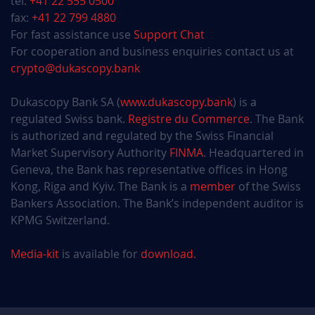
tel:
+41 22 555 0500
fax:
+41 22 799 4880
For fast assistance use
Support Chat
For cooperation and business enquiries contact us at
crypto@dukascopy.bank
Dukascopy Bank SA (
www.dukascopy.bank
) is a
regulated Swiss bank.
Registre du Commerce
. The Bank
is authorized and regulated by the Swiss Financial
Market Supervisory Authority
FINMA
. Headquartered in
Geneva, the Bank has representative offices in Hong
Kong, Riga and Kyiv. The Bank is a
member
of the Swiss
Bankers Association. The Bank’s independent auditor is
KPMG Switzerland.
Media-kit
is available for
download.