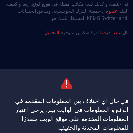
في جنيف. و كذلك لديه مكاتب ممثلة في هونغ كونغ, ريغا و كييف.
البنك
عضو
في جمعية البنزك السويسرية. ومدقق الحسابات
المستقل للبنك هو KPMG Switzerland.
للتحميل.
ال
ميديا-كيت
للدوكاسكوين متوفرة
في حال اي اختلاف بين المعلومات المقدمة في
الوقع و المعلومات في الوايت بيبر, يرجى اعتبار
المعلومات المقدمة على موقع الويب مصدرًا
للمعلومات المحدثة والحقيقية