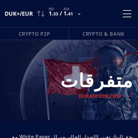
1
.
/
1
.
DUK+/EUR
33
41
CRYPTO P2P
CRYPTO & BANK
متفرقات
DUKASCOIN.COM
يحق للبنك تغيير الإصدار الحالي من ال White Paper مع