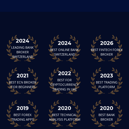
2024
2024
2026
LEADING BANK
BEST ONLINE BANK
BEST FINTECH FOREX
BROKER
SWITZERLAND
BROKER
SWITZERLAND
2022
2021
2023
BEST FOR
BEST ECN BROKER
BEST TRADING
CRYPTOCURRENCY
FOR BEGINNERS<
PLATFORM
TRADING IN UAE
2019
2020
2020
BEST FOREX
BEST TECHNICAL
BEST BANK
TRADING APPS
ANALYSIS PLATFORM
BROKER